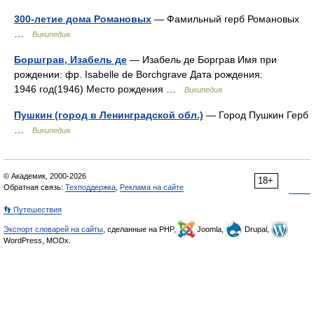
300-летие дома Романовых
— Фамильный герб Романовых
…
Википедия
Боршграв, Изабель де
— Изабель де Борграв Имя при
рождении: фр. Isabelle de Borchgrave Дата рождения:
1946 год(1946) Место рождения …
Википедия
Пушкин (город в Ленинградской обл.)
— Город Пушкин Герб
…
Википедия
© Академик, 2000-2026
18+
Обратная связь:
Техподдержка
,
Реклама на сайте
👣 Путешествия
Экспорт словарей на сайты
, сделанные на PHP,
Joomla,
Drupal,
WordPress, MODx.