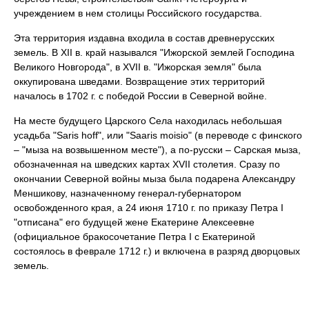
учреждением в нем столицы Российского государства.
Эта территория издавна входила в состав древнерусских
земель. В XII в. край назывался "Ижорской землей Господина
Великого Новгорода", в XVII в. "Ижорская земля" была
оккупирована шведами. Возвращение этих территорий
началось в 1702 г. с победой России в Северной войне.
На месте будущего Царского Села находилась небольшая
усадьба "Saris hoff", или "Saaris moisio" (в переводе с финского
– "мыза на возвышенном месте"), а по-русски – Сарская мыза,
обозначенная на шведских картах XVII столетия. Сразу по
окончании Северной войны мыза была подарена Александру
Меншикову, назначенному генерал-губернатором
освобожденного края, а 24 июня 1710 г. по приказу Петра I
"отписана" его будущей жене Екатерине Алексеевне
(официальное бракосочетание Петра I с Екатериной
состоялось в феврале 1712 г.) и включена в разряд дворцовых
земель.